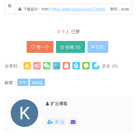
载
下载提示：href=”
https://www.lanzous.com/i7qeb5i
密码：ezak
0
个人
已赞
赞一个
收藏 (
0
)
打赏
分享到：
更多
(
0
)
标签：
FTP
破解版
扩云博客
关 注