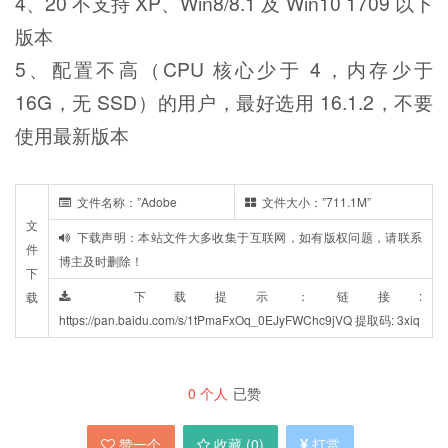
4、20 不支持 XP、Win8/8.1 及 Win10 1709 以下
版本
5、配置不高（CPU 核心少于 4，内存少于
16G，无 SSD）的用户，最好选用 16.1.2，不要
使用最新版本
文件名称：”Adobe
文件大小：”711.1M”
文
下载声明：本站文件大多收集于互联网，如有版权问题，请联系
件
博主及时删除！
下
下载提示：链接:
载
https://pan.baidu.com/s/1tPmaFxOq_0EJyFWChc9jVQ 提取码: 3xiq
0
个人
已赞
赞一个
收藏 (
0
)
打赏