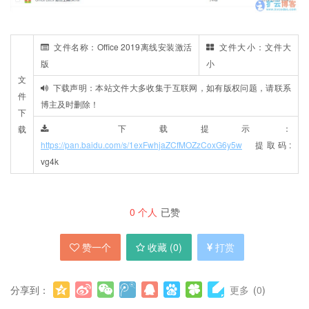
文件名称：Office 2019离线安装激活
文件大小：文件大
版
小
文
下载声明：本站文件大多收集于互联网，如有版权问题，请联系
件
博主及时删除！
下
下载提示：
载
https://pan.baidu.com/s/1exFwhjaZCfMOZzCoxG6y5w
提取码:
vg4k
0
个人
已赞
赞一个
收藏 (
0
)
打赏
分享到：
更多
(
0
)