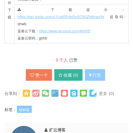
件
下载提示：
下
https://pan.baidu.com/s/1UslR5VgIGn5C9GZjWmexYg
提取码:
载
qhwb
蓝奏云下载：
https://www.lanzous.com/i8g0j2f
蓝奏云密码：gbhb
0
个人
已赞
赞一个
收藏 (
0
)
打赏
分享到：
更多
(
0
)
标签：
破解版
扩云博客