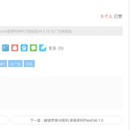
0
个人
已赞
root显密码WiFi万能钥匙v4.3.10 去广告精简版
更多
(
0
)
IFI
去广告
手机
下一篇：解锁苹果/id密码 屏幕密码PassFab 1.0