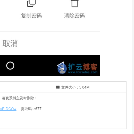
文件大小：5.04M
，请联系博主及时删除！
GrsE-DCOw
提取码: z677