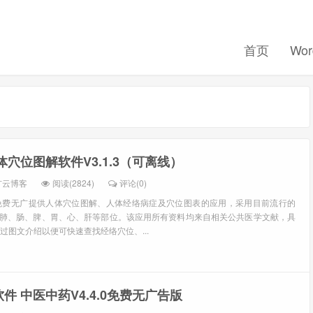
首页
Wor
记住我的登录
忘记密码 ?
体穴位图解软件V3.1.3（可离线）
扩云博客
阅读(2824)
评论(0)
免费无广提供人体穴位图解、人体经络病症及穴位图表的应用，采用目前流行的
发，遍布肺、肠、脾、胃、心、肝等部位。该应用所有资料均来自相关公共医学文献，具
过图文介绍以便可快速查找经络穴位、...
件 中医中药V4.4.0免费无广告版