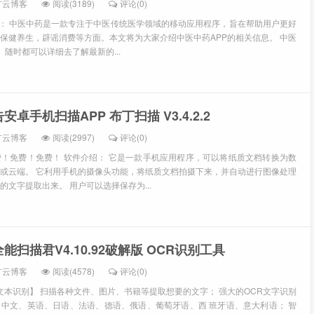
扩云博客
阅读(3189)
评论(0)
绍： 中医中药是一款专注于中医传统医学领域的移动应用程序，旨在帮助用户更好
保健养生，辟谣消费等方面。本文将为大家介绍中医中药APP的相关信息。 中医
1、随时都可以详细去了解最新的...
卓手机扫描APP 布丁扫描 V3.4.2.2
扩云博客
阅读(2997)
评论(0)
！免费！免费！ 软件介绍： 它是一款手机应用程序，可以将纸质文档转换为数
或云端。 它利用手机的摄像头功能，将纸质文档拍摄下来，并自动进行图像处理
文字提取出来。 用户可以选择保存为...
扫描君V4.10.92破解版 OCR识别工具
扩云博客
阅读(4578)
评论(0)
【文本识别】 扫描各种文件、图片、书籍等提取想要的文字； 强大的OCR文字识别
中文、英语、日语、法语、德语、俄语、葡萄牙语、西 班牙语、意大利语； 智