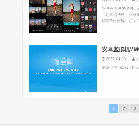
软件特色 创建你的自
回到原始形态。 线性
得完美的色彩。 色调工
安卓虚拟机VMOS
2022-04-03
安卓12使用教程：https://
1
2
3