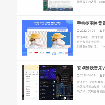
能剪裁文档边界，移除
手机抠图换背景 
2022-04-09
软件截图： 软件功能
透明背景图换背景。 
到美美的证件照。 【老
安卓酷我音乐V1
2022-04-08
软件介绍 安卓酷我音
老牌音乐播放软件，供
码技术，实现各种音频格