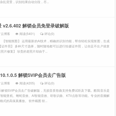
杂乱背景，识别结果自动分段，尽...
v2.6.402 解锁会员免登录破解版
扩云博客
阅读(5401)
评论(0)
： 【智能抠图】 运用最新的AI技术，精确的识别功能，帮你轻松实现抠图，生成
【证件照】 多种尺寸选择，随时随地都可以进行拍摄证件照，让你足不出户就拿
照片修复】 珍贵的老照片却由于...
0.1.0.5 解锁SVIP会员去广告版
扩云博客
阅读(4205)
评论(0)
乐解锁SVIP会员去广告破解版，无损音质歌曲支持免费试听及下载。酷我音乐是
智能煲机、蝰蛇音效、AI智能音效、听歌识曲、KTV点歌等功能。专业的音频解
式的高保真播放。 软件截图 软...