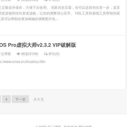
定义预设并保存，方便下次使用。 无限历史后退，你可以还原到任意一步，直至
渐变滤镜和径向渐变滤镜，让你的调整得心应手。 HSL工具和曲线工具帮助你获
具可以帮助你更加精确的调整图片色...
 Pro虚拟大师v2.3.2 VIP破解版
扩云博客
阅读(3159)
评论(0)
www.vmos.cn/zhushou.htm
4
下一页
共 5 页
© 2026
扩云博客
版权所有
网站地图