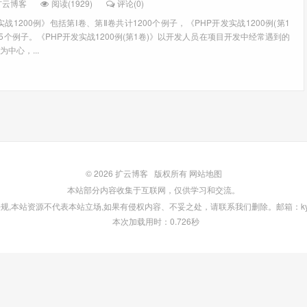
扩云博客
阅读(1929)
评论(0)
实战1200例》包括第Ⅰ卷、第Ⅱ卷共计1200个例子，《PHP开发实战1200例(第1
25个例子。《PHP开发实战1200例(第1卷)》以开发人员在项目开发中经常遇到的
中心，...
© 2026
扩云博客
版权所有
网站地图
本站部分内容收集于互联网，仅供学习和交流。
,本站资源不代表本站立场,如果有侵权内容、不妥之处，请联系我们删除。邮箱：kycod
本次加载用时：0.726秒