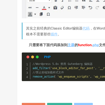
其实之前经典的Classic Editor编辑器
代码
，在Wor
根本不需要那些
插件
。
只需要将下面代码添加到
主题
的
function.
php
文
//Wordpress 5.0+ 禁用 Gutenberg 编辑器
add_filter
(
'use_block_editor_for_post'
,
'__r
//禁止前端加载样式文件
remove_action
(
'wp_enqueue_scripts'
,
'wp_com