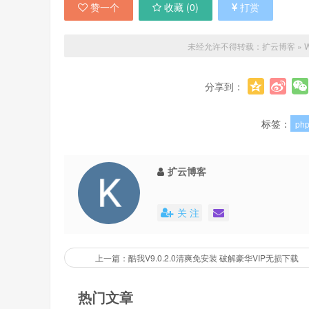
赞一个
收藏 (
0
)
打赏
未经允许不得转载：
扩云博客
»
分享到：
标签：
ph
扩云博客
关 注
上一篇：酷我V9.0.2.0清爽免安装 破解豪华VIP无损下载
热门文章