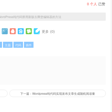
0
个人
已赞
WordPress纯代码禁用新版古腾堡编辑器的方法
更多
(
0
)
p
主题
代码
插件
下一篇：Wordpress纯代码实现发布文章生成随机阅读量