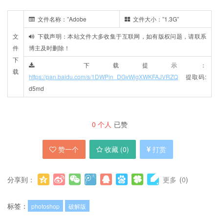
文件名称：”Adobe
文件大小：”1.3G”
文
下载声明：本站文件大多收集于互联网，如有版权问题，请联系
件
博主及时删除！
下
下载提示：
载
https://pan.baidu.com/s/1DWPjn_DGvWigXWKFAJVRZQ
提取码:
d5md
0
个人
已赞
赞一个
收藏 (
0
)
打赏
分享到：
更多
(
0
)
标签：
photoshop
破解版