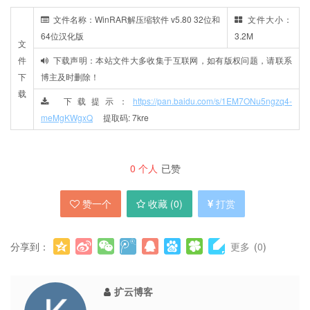
文件名称：WinRAR解压缩软件 v5.80 32位和
文件大小：
64位汉化版
3.2M
文
件
下载声明：本站文件大多收集于互联网，如有版权问题，请联系
下
博主及时删除！
载
下载提示：
https://pan.baidu.com/s/1EM7ONu5ngzq4-
meMgKWgxQ
提取码: 7kre
0
个人
已赞
赞一个
收藏 (
0
)
打赏
分享到：
更多
(
0
)
扩云博客