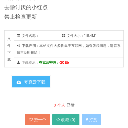
去除讨厌的小红点
禁止检查更新
文件名称：
文件大小：”15.4M”
文
件
下载声明：本站文件大多收集于互联网，如有版权问题，请联系
下
博主及时删除！
载
下载提示：
夸克云密码：
QCEb
夸克云下载
0
个人
已赞
赞一个
收藏 (
0
)
打赏