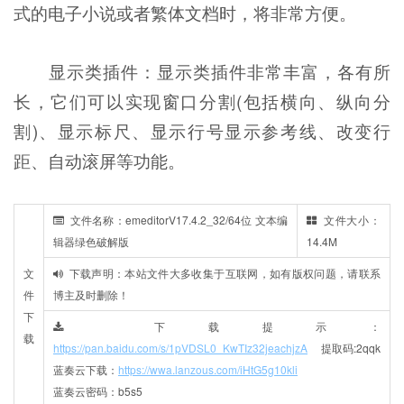
式的电子小说或者繁体文档时，将非常方便。
显示类插件：显示类插件非常丰富，各有所
长，它们可以实现窗口分割(包括横向、纵向分
割)、显示标尺、显示行号显示参考线、改变行
距、自动滚屏等功能。
文件名称：emeditorV17.4.2_32/64位 文本编
文件大小：
辑器绿色破解版
14.4M
文
下载声明：本站文件大多收集于互联网，如有版权问题，请联系
件
博主及时删除！
下
下载提示：
载
https://pan.baidu.com/s/1pVDSL0_KwTIz32jeachjzA
提取码:2qqk
蓝奏云下载：
https://wwa.lanzous.com/iHtG5g10kli
蓝奏云密码：b5s5